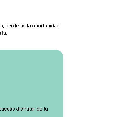
na, perderás la oportunidad
rta.
puedas disfrutar de tu