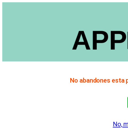
No abandones esta pá
No, m